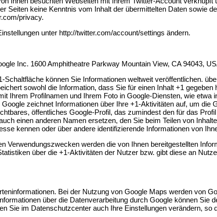
 von Ihnen besuchten Webseiten mit Ihrem Twitter-Account verknüpf
 der Seiten keine Kenntnis vom Inhalt der übermittelten Daten sowie d
er.com/privacy.
nstellungen unter http://twitter.com/account/settings ändern.
 Google Inc. 1600 Amphitheatre Parkway Mountain View, CA 94043, US
-Schaltfläche können Sie Informationen weltweit veröffentlichen. übe
ichert sowohl die Information, dass Sie für einen Inhalt +1 gegeben 
 Ihrem Profilnamen und Ihrem Foto in Google-Diensten, wie etwa in
. Google zeichnet Informationen über Ihre +1-Aktivitäten auf, um die
chtbares, öffentliches Google-Profil, das zumindest den für das Pro
ch einen anderen Namen ersetzen, den Sie beim Teilen von Inhalten 
esse kennen oder über andere identifizierende Informationen von Ihn
rten Verwendungszwecken werden die von Ihnen bereitgestellten In
istiken über die +1-Aktivitäten der Nutzer bzw. gibt diese an Nutzer
arteninformationen. Bei der Nutzung von Google Maps werden von G
 Informationen über die Datenverarbeitung durch Google können Sie 
nnen Sie im Datenschutzcenter auch Ihre Einstellungen verändern, so