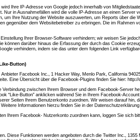
e wird Ihre IP-Adresse von Google jedoch innerhalb von Mitgliedstaa
ur in Ausnahmefällen wird die volle IP-Adresse an einen Server vo
en, um Ihre Nutzung der Website auszuwerten, um Reports über die 
gen gegenüber dem Websitebetreiber zu erbringen. Die im Rahmen vo
nstellung Ihrer Browser-Software verhindern; wir weisen Sie jedoch 
ie können darüber hinaus die Erfassung der durch das Cookie erzeugt
oogle verhindern, indem sie das unter dem folgenden Link verfügbare
Like-Button)
 Anbieter Facebook Inc., 1 Hacker Way, Menlo Park, California 9402
ite. Eine Übersicht über die Facebook-Plugins finden Sie hier: http:
te Verbindung zwischen Ihrem Browser und dem Facebook-Server herge
k “Like-Button” anklicken während Sie in Ihrem Facebook-Account ei
er Seiten Ihrem Benutzerkonto zuordnen. Wir weisen darauf hin, das
Weitere Informationen hierzu finden Sie in der Datenschutzerklärung
en Ihrem Facebook- Nutzerkonto zuordnen kann, loggen Sie sich bi
en. Diese Funktionen werden angeboten durch die Twitter Inc., 1355