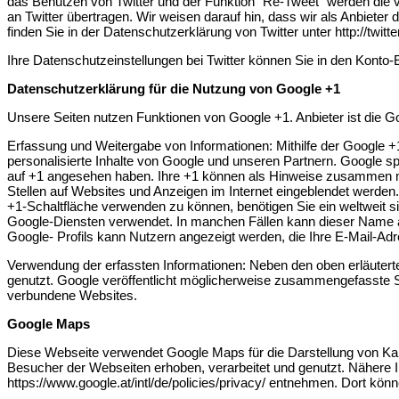
das Benutzen von Twitter und der Funktion “Re-Tweet” werden die
an Twitter übertragen. Wir weisen darauf hin, dass wir als Anbieter
finden Sie in der Datenschutzerklärung von Twitter unter http://twitt
Ihre Datenschutzeinstellungen bei Twitter können Sie in den Konto-Ei
Datenschutzerklärung für die Nutzung von Google +1
Unsere Seiten nutzen Funktionen von Google +1. Anbieter ist die
Erfassung und Weitergabe von Informationen: Mithilfe der Google +1
personalisierte Inhalte von Google und unseren Partnern. Google spe
auf +1 angesehen haben. Ihre +1 können als Hinweise zusammen mit
Stellen auf Websites und Anzeigen im Internet eingeblendet werden
+1-Schaltfläche verwenden zu können, benötigen Sie ein weltweit si
Google-Diensten verwendet. In manchen Fällen kann dieser Name au
Google- Profils kann Nutzern angezeigt werden, die Ihre E-Mail-Adr
Verwendung der erfassten Informationen: Neben den oben erläute
genutzt. Google veröffentlicht möglicherweise zusammengefasste Stat
verbundene Websites.
Google Maps
Diese Webseite verwendet Google Maps für die Darstellung von K
Besucher der Webseiten erhoben, verarbeitet und genutzt. Nähere
https://www.google.at/intl/de/policies/privacy/ entnehmen. Dort kö