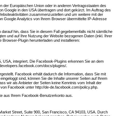
ten der Europäischen Union oder in anderen Vertragsstaaten des
n Google in den USA übertragen und dort gekürzt. Im Auftrag des
Websiteaktivitäten zusammenzustellen und um weitere mit der
n Google Analytics von Ihrem Browser übermittelte IP-Adresse
darauf hin, dass Sie in diesem Fall gegebenenfalls nicht sämtliche
en und auf Ihre Nutzung der Website bezogenen Daten (inkl. Ihrer
 Browser-Plugin herunterladen und installieren:
5, USA, integriert. Die Facebook-Plugins erkennen Sie an dem
//developers.facebook.com/docs/plugins/.
stellt. Facebook erhält dadurch die Information, dass Sie mit
ngeloggt sind, können Sie die Inhalte unserer Seiten auf Ihrem
s wir als Anbieter der Seiten keine Kenntnis vom Inhalt der
 von Facebook unter http://de-de.facebook.com/policy.php.
tte aus Ihrem Facebook-Benutzerkonto aus.
 Market Street, Suite 900, San Francisco, CA 94103, USA. Durch